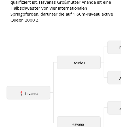
qualifiziert ist. Havanas Großmutter Ananda ist eine
Halbschwester von vier internationalen
Springpferden, darunter die auf 1,60m-Niveau aktive
Queen 2000 Z.
Espr
Escudo I
Athe
Lavanna
And
Havana