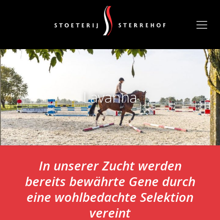
Lavanna
In unserer Zucht werden
bereits bewährte Gene durch
eine wohlbedachte Selektion
vereint