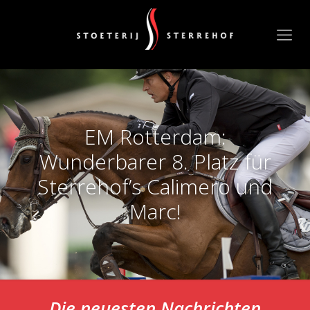
EM Rotterdam:
Wunderbarer 8. Platz für
Sterrehof’s Calimero und
Marc!
Die neuesten Nachrichten