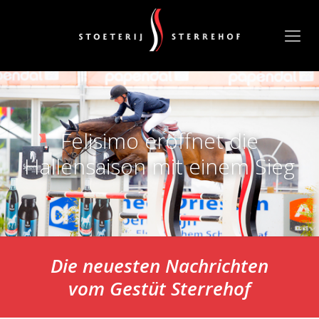
Felisimo eröffnet die
Hallensaison mit einem Sieg
Die neuesten Nachrichten
vom
Gestüt Sterrehof