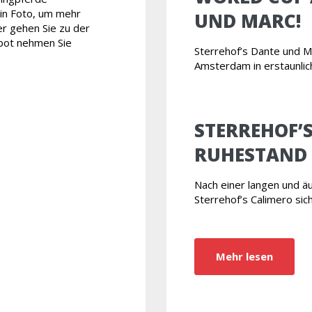
ein Foto, um mehr
UND MARC!
r gehen Sie zu der
ebot nehmen Sie
Sterrehof’s Dante und 
Amsterdam in erstaunli
STERREHOF’
RUHESTAND
Nach einer langen und ä
Sterrehof’s Calimero sic
Mehr lesen