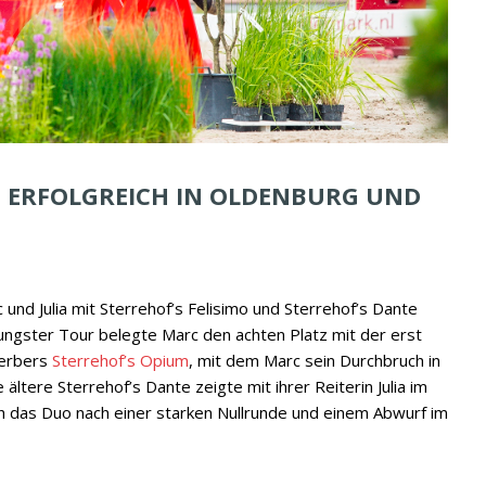
TE ERFOLGREICH IN OLDENBURG UND
d Julia mit Sterrehof’s Felisimo und Sterrehof’s Dante
oungster Tour belegte Marc den achten Platz mit der erst
rerbers
Sterrehof’s Opium
, mit dem Marc sein Durchbruch in
ältere Sterrehof’s Dante zeigte mit ihrer Reiterin Julia im
h das Duo nach einer starken Nullrunde und einem Abwurf im