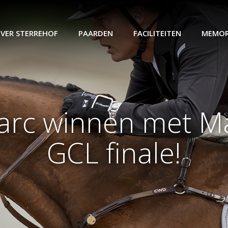
VER STERREHOF
PAARDEN
FACILITEITEN
MEMOR
arc winnen met Ma
GCL finale!