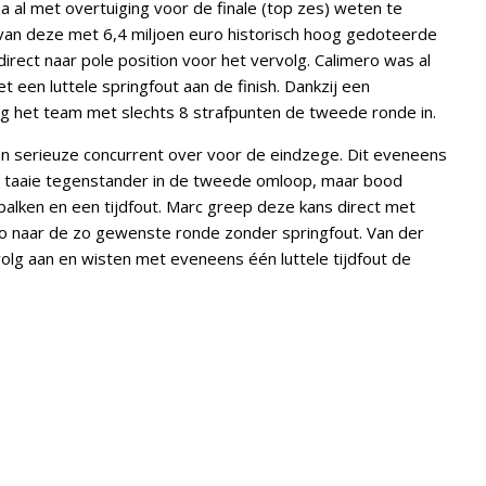
al met overtuiging voor de finale (top zes) weten te
 van deze met 6,4 miljoen euro historisch hoog gedoteerde
irect naar pole position voor het vervolg. Calimero was al
 een luttele springfout aan de finish. Dankzij een
ing het team met slechts 8 strafpunten de tweede ronde in.
én serieuze concurrent over voor de eindzege. Dit eveneens
n taaie tegenstander in de tweede omloop, maar bood
balken en een tijdfout. Marc greep deze kans direct met
ro naar de zo gewenste ronde zonder springfout. Van der
olg aan en wisten met eveneens één luttele tijdfout de