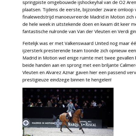
springpiste omgebouwde ijshockeyhal van de O2 Arena 
plaatsen. Tijdens de eerste, bijzonder zware omloop
finalewedstrijd manoeuvreerde Madrid in Motion zich d
de hele week in uitstekende doen en kwam dit keer met
fantastische nulronde van Van der Vleuten en Verdi g
Feitelijk was er met Valkenswaard United nog maar é
ijzersterk presterende team toonde zich opnieuw ee
Madrid in Motion wel enige ruimte met twee gevallen 
beide handen aan en sprong met een briljante Calime
Vleuten en Alvarez Aznar gaven hier een passend verv
prestigieuze eindzege binnen te hengelen!