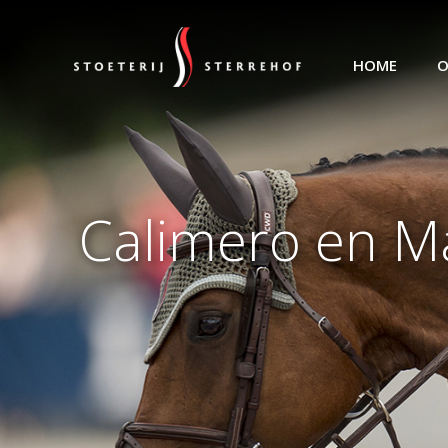
HOME
O
Calimero en M