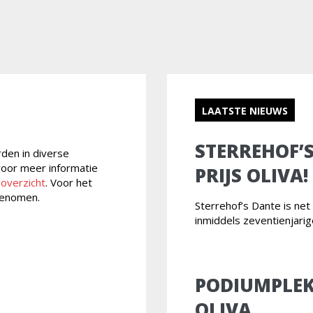
LAATSTE NIEUWS
STERREHOF’
rden in diverse
 voor meer informatie
PRIJS OLIVA!
loverzicht
. Voor het
enomen.
Sterrehof’s Dante is ne
inmiddels zeventienjari
PODIUMPLEK
OLIVA