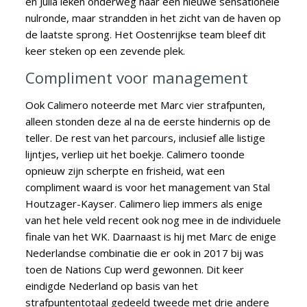
en Julia leken onderweg naar een nieuwe sensationele
nulronde, maar strandden in het zicht van de haven op
de laatste sprong. Het Oostenrijkse team bleef dit
keer steken op een zevende plek.
Compliment voor management
Ook Calimero noteerde met Marc vier strafpunten,
alleen stonden deze al na de eerste hindernis op de
teller. De rest van het parcours, inclusief alle listige
lijntjes, verliep uit het boekje. Calimero toonde
opnieuw zijn scherpte en frisheid, wat een
compliment waard is voor het management van Stal
Houtzager-Kayser. Calimero liep immers als enige
van het hele veld recent ook nog mee in de individuele
finale van het WK. Daarnaast is hij met Marc de enige
Nederlandse combinatie die er ook in 2017 bij was
toen de Nations Cup werd gewonnen. Dit keer
eindigde Nederland op basis van het
strafpuntentotaal gedeeld tweede met drie andere