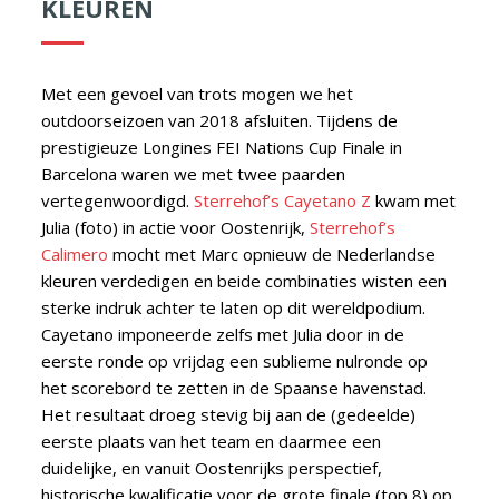
KLEUREN
Met een gevoel van trots mogen we het
outdoorseizoen van 2018 afsluiten. Tijdens de
prestigieuze Longines FEI Nations Cup Finale in
Barcelona waren we met twee paarden
vertegenwoordigd.
Sterrehof’s Cayetano Z
kwam met
Julia (foto) in actie voor Oostenrijk,
Sterrehof’s
Calimero
mocht met Marc opnieuw de Nederlandse
kleuren verdedigen en beide combinaties wisten een
sterke indruk achter te laten op dit wereldpodium.
Cayetano imponeerde zelfs met Julia door in de
eerste ronde op vrijdag een sublieme nulronde op
het scorebord te zetten in de Spaanse havenstad.
Het resultaat droeg stevig bij aan de (gedeelde)
eerste plaats van het team en daarmee een
duidelijke, en vanuit Oostenrijks perspectief,
historische kwalificatie voor de grote finale (top 8) op