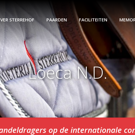
VER STERREHOF
PAARDEN
FACILITEITEN
MEMOR
Loeca N.D.
andeldragers op de internationale co