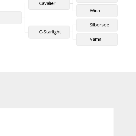
Cavalier
Wina
Silbersee
C-Starlight
Vama