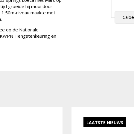
23 springt Loeca met Marc op
ftijd groeide hij mooi door
op 1.50m-niveau maakte met
Caloe
.
mee op de Nationale
de KWPN Hengstenkeuring en
LAATSTE NIEUWS