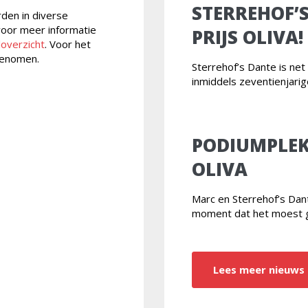
STERREHOF’
rden in diverse
 voor meer informatie
PRIJS OLIVA!
loverzicht
. Voor het
enomen.
Sterrehof’s Dante is ne
inmiddels zeventienjari
PODIUMPLEK
OLIVA
Marc en Sterrehof’s Da
moment dat het moest 
Lees meer nieuws