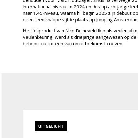
behouden voor Marc Houtzager. Sinds halverwege 20
internationaal niveau. In 2024 en dus op achtjarige lee
naar 1.45-niveau, waarna hij begin 2025 zijn debuut 
direct een knappe vijfde plaats op Jumping Amsterdam
Het fokproduct van Nico Duineveld liep als veulen al 
Veulenkeuring, werd als driejarige aangewezen op 
behoort nu tot een van onze toekomsttroeven.
UITGELICHT