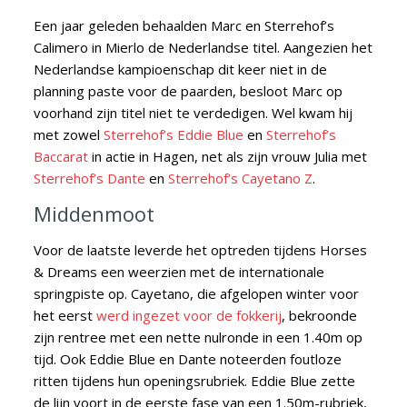
Een jaar geleden behaalden Marc en Sterrehof’s
Calimero in Mierlo de Nederlandse titel. Aangezien het
Nederlandse kampioenschap dit keer niet in de
planning paste voor de paarden,
besloot Marc op
voorhand zijn titel niet te verdedigen. Wel kwam hij
met zowel
Sterrehof’s Eddie Blue
en
Sterrehof’s
Baccarat
in actie in Hagen, net als zijn vrouw Julia met
Sterrehof’s Dante
en
Sterrehof’s Cayetano Z
.
Middenmoot
Voor de laatste leverde het optreden tijdens Horses
& Dreams een weerzien met de internationale
springpiste op. Cayetano, die afgelopen winter voor
het eerst
werd ingezet voor de fokkerij
, bekroonde
zijn rentree met een nette nulronde in een 1.40m op
tijd. Ook Eddie Blue en Dante noteerden foutloze
ritten tijdens hun openingsrubriek. Eddie Blue zette
de lijn voort in de eerste fase van een 1.50m-rubriek,