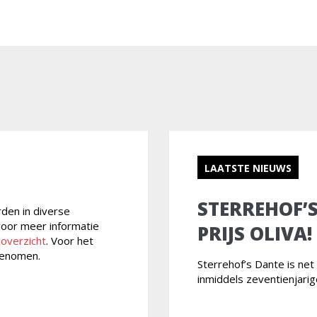
LAATSTE NIEUWS
STERREHOF’
rden in diverse
 voor meer informatie
PRIJS OLIVA!
loverzicht
. Voor het
enomen.
Sterrehof’s Dante is ne
inmiddels zeventienjari