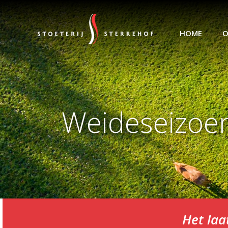
HOME
O
Weideseizoe
Het laa