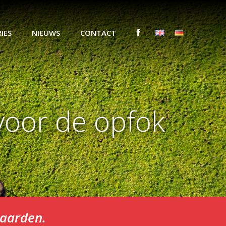
IES
NIEUWS
CONTACT
oor de opfok
paarden.