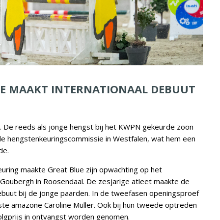
UE MAAKT INTERNATIONAAL DEBUUT
e
. De reeds als jonge hengst bij het KWPN gekeurde zoon
de hengstenkeuringscommissie in Westfalen
, wat hem een
de.
uring maakte Great Blue zijn opwachting op het
 Goubergh in Roosendaal. De zesjarige atleet maakte de
 debuut bij de jonge paarden. In de tweefasen openingsproef
aste amazone Caroline Müller. Ook bij hun tweede optreden
lgprijs in ontvangst worden genomen.