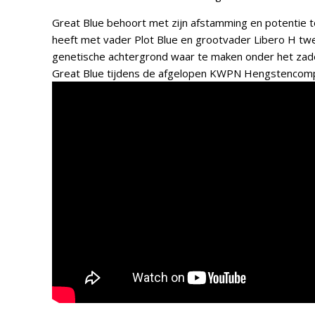
Great Blue behoort met zijn afstamming en potentie t
heeft met vader Plot Blue en grootvader Libero H twe
genetische achtergrond waar te maken onder het zade
Great Blue tijdens de afgelopen KWPN Hengstencomp