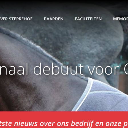
VER STERREHOF
PAARDEN
FACILITEITEN
MEMOR
onaal debuut voor 
tste nieuws over ons bedrijf en onze 