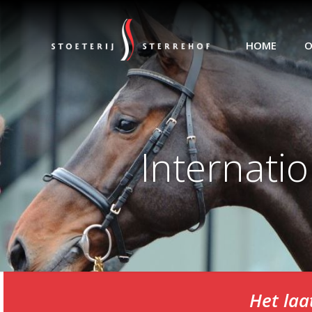
HOME
O
Internati
Het laa