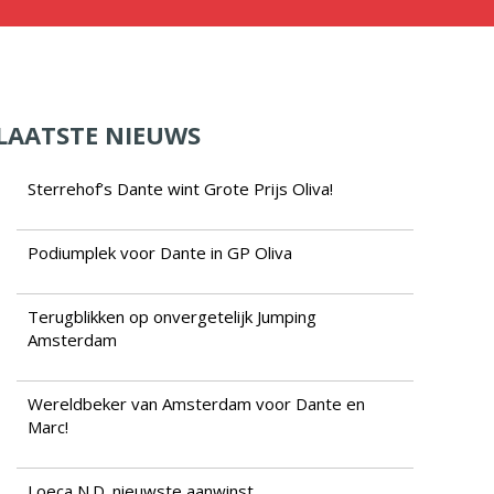
LAATSTE NIEUWS
Sterrehof’s Dante wint Grote Prijs Oliva!
Podiumplek voor Dante in GP Oliva
Terugblikken op onvergetelijk Jumping
Amsterdam
Wereldbeker van Amsterdam voor Dante en
Marc!
Loeca N.D. nieuwste aanwinst