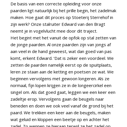
De basis van een correcte opleiding voor onze
paarden ligt natuurlijk bij het prille begin, het zadelmak
maken. Hoe gaat dit proces op Stoeterij Sterrehof in
zijn werk?
Onze stalruiter Edward van den Bragt
neemt je in vogelvlucht mee door dit traject.
Het begint met het vanuit de opfok op stal zetten van
de jonge paarden. Al onze paarden zijn van jongs af
aan veel in de hand geweest, wat dan goed van pas
komt, erkent Edward. ‘Dat is zeker een voordeel. We
zetten de paarden namelijk eerst op de spuitplaats,
leren ze staan aan de ketting en poetsen ze wat. We
beginnen vervolgens met gewoon longeren. Als ze
normaal, fijn lopen krijgen ze in de longeercirkel een
singel om. Als dat goed gaat, leggen we een keer een
zadeltje erop. Vervolgens gaan de beugels naar
beneden en doen we ook veel vanaf de grond bij het
paard. We trekken een keer aan de beugels, maken
wat geluid en kloppen een beetje op en achter het
zadel. Zo wennen ze hieraan terwijl ze het zadel op