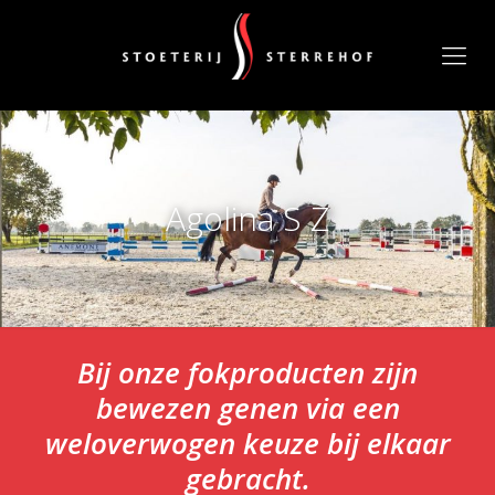
Agolina S Z
Bij onze fokproducten zijn
bewezen genen via een
weloverwogen keuze bij elkaar
gebracht.