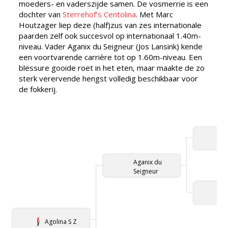
moeders- en vaderszijde samen. De vosmerrie is een
dochter van
Sterrehof’s Centolina
. Met Marc
Houtzager liep deze (half)zus van zes internationale
paarden zelf ook succesvol op internationaal 1.40m-
niveau. Vader Aganix du Seigneur (Jos Lansink) kende
een voortvarende carrière tot op 1.60m-niveau. Een
blessure gooide roet in het eten, maar maakte de zo
sterk verervende hengst volledig beschikbaar voor
de fokkerij.
Aganix du
Seigneur
Agolina S Z