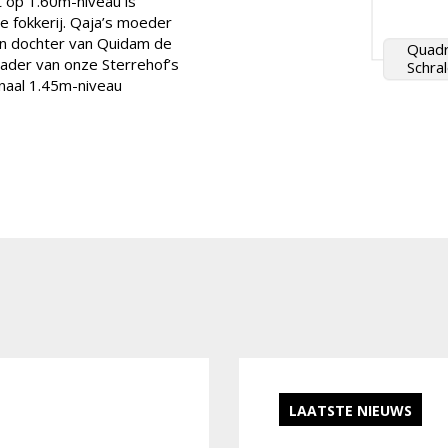
 op 1.60m-niveau is
e fokkerij. Qaja’s moeder
en dochter van Quidam de
Quadr
ader van onze Sterrehof’s
Schr
onaal 1.45m-niveau
LAATSTE NIEUWS