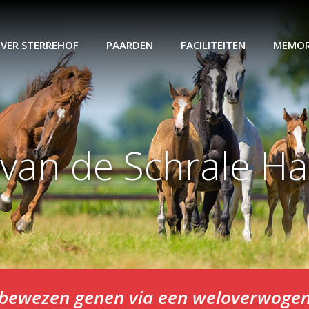
VER STERREHOF
PAARDEN
FACILITEITEN
MEMOR
 van de Schrale 
n bewezen genen via een weloverwogen 