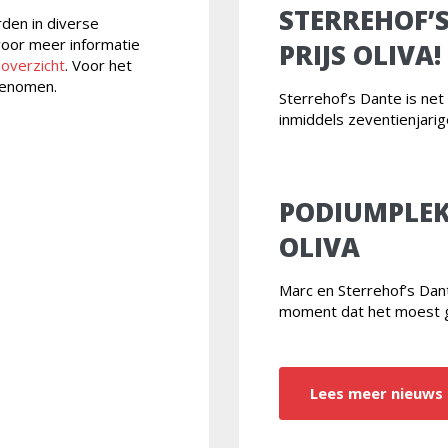
STERREHOF’
rden in diverse
 voor meer informatie
PRIJS OLIVA!
loverzicht
. Voor het
enomen.
Sterrehof’s Dante is ne
inmiddels zeventienjari
PODIUMPLEK
OLIVA
Marc en Sterrehof’s Da
moment dat het moest 
Lees meer nieuws