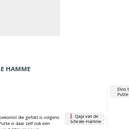
LE HAMME
Elvis 
Putte
Qaja van de
oekomst die gefokt is volgens
Schrale Hamme
Putte is daar zelf ook een