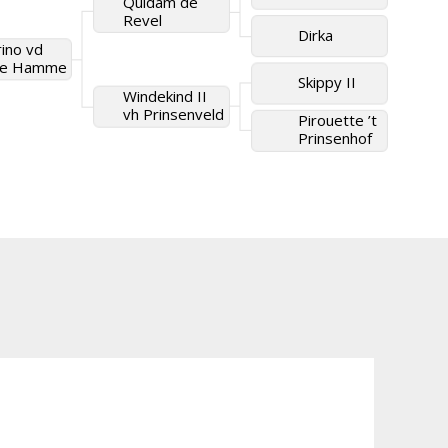
Quidam de
Revel
Dirka
ino vd
ale Hamme
Skippy II
Windekind II
vh Prinsenveld
Pirouette ’t
Prinsenhof