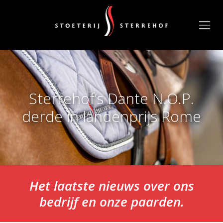
Sterrehof’s Dante N.O.P.
derde in landenprijs Rome
Het laatste nieuws over ons
bedrijf en onze paarden.