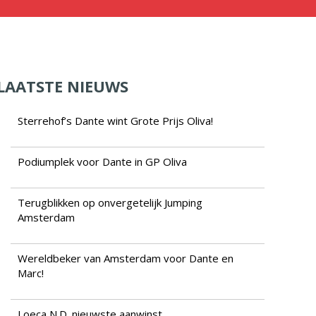
LAATSTE NIEUWS
Sterrehof’s Dante wint Grote Prijs Oliva!
Podiumplek voor Dante in GP Oliva
Terugblikken op onvergetelijk Jumping
Amsterdam
Wereldbeker van Amsterdam voor Dante en
Marc!
Loeca N.D. nieuwste aanwinst