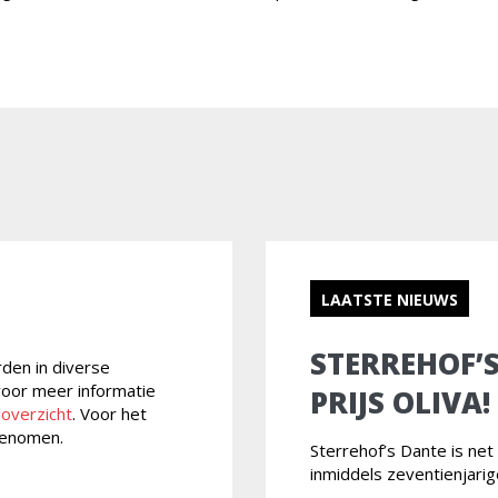
LAATSTE NIEUWS
STERREHOF’
rden in diverse
 voor meer informatie
PRIJS OLIVA!
loverzicht
. Voor het
enomen.
Sterrehof’s Dante is ne
inmiddels zeventienjari