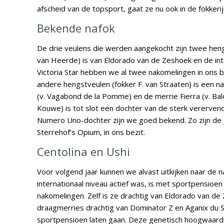
afscheid van de topsport, gaat ze nu ook in de fokkeri
Bekende nafok
De drie veulens die werden aangekocht zijn twee heng
van Heerde) is van Eldorado van de Zeshoek en de inter
Victoria Star hebben we al twee nakomelingen in ons 
andere hengstveulen (fokker F. van Straaten) is een n
(v. Vagabond de la Pomme) en de merrie Fierra (v. Ba
Kouwe) is tot slot een dochter van de sterk vererven
Numero Uno-dochter zijn we goed bekend. Zo zijn de
Sterrehof’s Opium, in ons bezit.
Centolina en Ushi
Voor volgend jaar kunnen we alvast uitkijken naar de 
internationaal niveau actief was, is met sportpensioe
nakomelingen. Zelf is ze drachtig van Eldorado van de
draagmerries drachtig van Dominator Z en Aganix du 
sportpensioen laten gaan. Deze genetisch hoogwaard