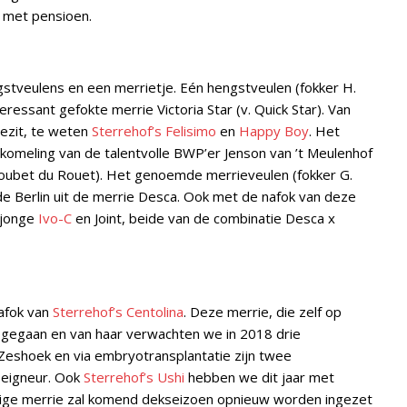
j met pensioen.
stveulens en een merrietje. Eén hengstveulen (fokker H.
essant gefokte merrie Victoria Star (v. Quick Star). Van
bezit, te weten
Sterrehof’s Felisimo
en
Happy Boy
. Het
akomeling van de talentvolle BWP’er Jenson van ’t Meulenhof
loubet du Rouet). Het genoemde merrieveulen (fokker G.
de Berlin uit de merrie Desca. Ook met de nafok van deze
 jonge
Ivo-C
en Joint, beide van de combinatie Desca x
nafok van
Sterrehof’s Centolina
. Deze merrie, die zelf op
n gegaan en van haar verwachten we in 2018 drie
 Zeshoek en via embryotransplantatie zijn twee
Seigneur. Ook
Sterrehof’s Ushi
hebben we dit jaar met
ige merrie zal komend dekseizoen opnieuw worden ingezet