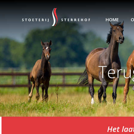
HOME
O
Teru
Het laa