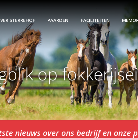
VER STERREHOF
PAARDEN
FACILITEITEN
MEMOR
gblik op fokkerijse
tste nieuws over ons bedrijf en onze 