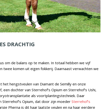
IES DRACHTIG
dus om de balans op te maken. In totaal hebben we vijf
 en twee komen uit eigen fokkerij. Daarnaast verwachten we
rst het hengstveulen van Diamant de Semilly en onze
elf, een dochter van Sterrehof’s Opium en Sterrehof’s Ushi,
ryotransplantatie als voortplantingstechniek. Daar
n Sterrehof’s Opium, dat door zijn moeder
Sterrehof’s
arige Pherna is dit haar laatste veulen en na haar eerdere