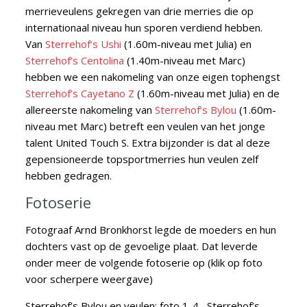
merrieveulens gekregen van drie merries die op
internationaal niveau hun sporen verdiend hebben.
Van
Sterrehof’s Ushi
(1.60m-niveau met Julia) en
Sterrehof’s Centolina
(1.40m-niveau met Marc)
hebben we een nakomeling van onze eigen tophengst
Sterrehof’s Cayetano Z
(1.60m-niveau met Julia) en de
allereerste nakomeling van
Sterrehof’s Bylou
(1.60m-
niveau met Marc) betreft een veulen van het jonge
talent United Touch S. Extra bijzonder is dat al deze
gepensioneerde topsportmerries hun veulen zelf
hebben gedragen.
Fotoserie
Fotograaf Arnd Bronkhorst legde de moeders en hun
dochters vast op de gevoelige plaat. Dat leverde
onder meer de volgende fotoserie op (klik op foto
voor scherpere weergave)
Sterrehof’s Bylou en veulen: foto 1-4, Sterrehof’s