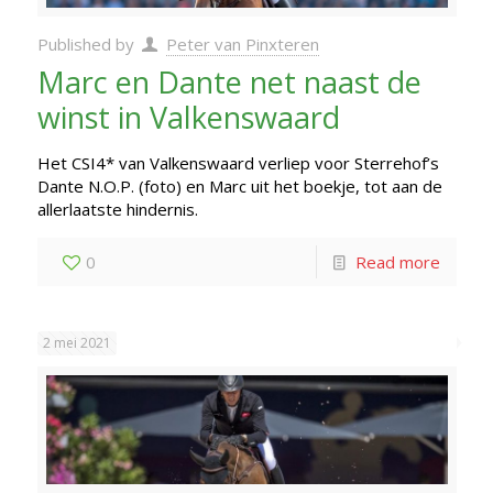
Published by
Peter van Pinxteren
Marc en Dante net naast de
winst in Valkenswaard
Het CSI4* van Valkenswaard verliep voor Sterrehof’s
Dante N.O.P. (foto) en Marc uit het boekje, tot aan de
allerlaatste hindernis.
0
Read more
2 mei 2021