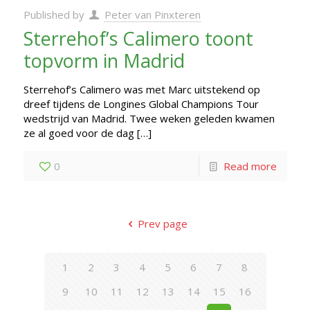
Published by
Peter van Pinxteren
Sterrehof’s Calimero toont
topvorm in Madrid
Sterrehof’s Calimero was met Marc uitstekend op
dreef tijdens de Longines Global Champions Tour
wedstrijd van Madrid. Twee weken geleden kwamen
ze al goed voor de dag
[…]
0
Read more
Prev page
1
2
3
4
5
6
7
8
9
10
11
12
13
14
15
16